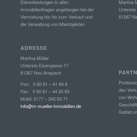
Dienstleistungen in allen
Martina M
Immobilienfragen angefangen bei der
Unterste
Vermietung bis hin zum Verkauf und
61267 N
die Verwaltung von Mietobjekten
Webdesig
ADRESSE
Webdesig
Martina Müller
Unterste Eisengasse 17
PARTN
61267 Neu Anspach
Professi
Fon: 0 60 81 – 41 84 8
den Verk
Fax: 0 60 81 – 44 20 83
von
Wohn
Mobil: 0177 – 242 63 71
Geschäft
info@m-mueller-immobilien.de
Gebiet u