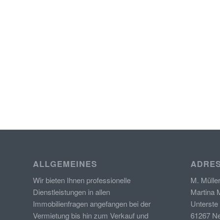
ALLGEMEINES
ADRE
Wir bieten Ihnen professionelle
M. Mülle
Dienstleistungen in allen
Martina M
Immobilienfragen angefangen bei der
Unterste
Vermietung bis hin zum Verkauf und
61267 N