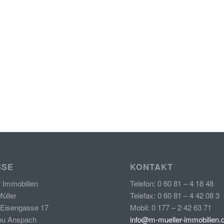
SSE
KONTAKT
r Immobilien
Telefon: 0 60 81 – 4 18 48
üller
Telefax: 0 60 81 – 4 42 08 3
 Eisengasse 17
Mobil: 0 177 – 2 42 63 71
eu Anspach
info@m-mueller-immobilien.