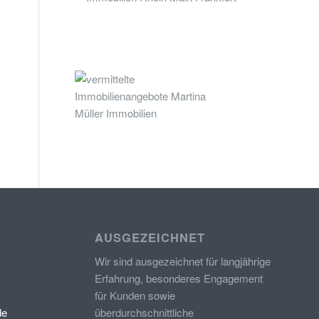
AUSGEZEICHNET
Wir sind ausgezeichnet für langjährige
Erfahrung, besonderes Engagement
für Kunden sowie
de
überdurchschnittliche