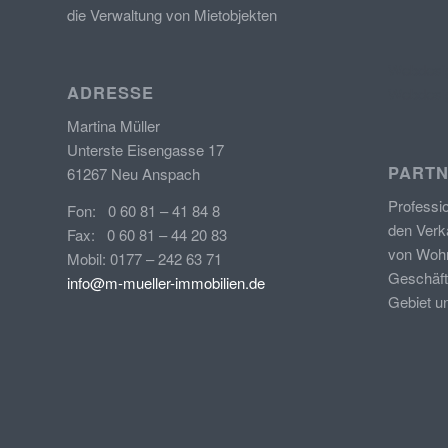
die Verwaltung von Mietobjekten
Webdesig
ADRESSE
Webdesig
Martina Müller
Unterste Eisengasse 17
PARTN
61267 Neu Anspach
Professi
Fon: 0 60 81 – 41 84 8
den Verk
Fax: 0 60 81 – 44 20 83
von
Wohn
Mobil: 0177 – 242 63 71
Geschäft
info@m-mueller-immobilien.de
Gebiet u